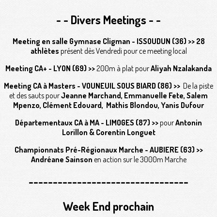
- - Divers Meetings - -
Meeting en salle Gymnase Cligman - ISSOUDUN (36) >>
28
athlètes
présent dès Vendredi pour ce meeting local
Meeting CA+ - LYON (69) >>
200m à plat pour
Aliyah Nzalakanda
Meeting CA à Masters - VOUNEUIL SOUS BIARD (86) >>
De la piste
et des sauts pour
Jeanne Marchand, Emmanuelle Fete, Salem
Mpenzo, Clément Edouard, Mathis Blondou, Yanis Dufour
Départementaux CA à MA - LIMOGES (87) >>
pour
Antonin
Lorillon & Corentin Longuet
Championnats Pré-Régionaux Marche - AUBIERE (63) >>
Andréane Sainson
en action sur le 3000m Marche
---------------------------------
Week End prochain