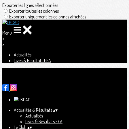
Exporter les lignes sélectionnées
Exporter toutes les colonnes
Exporter uniquement les colonnes affichées
Menu
<
>
Actualités
Lives & Résultats FFA
Ajoutez un logo, un bouton, des réseaux sociaux
Cliquez pour éditer
Actualités & Résultats
▴
▾
Actualités
Lives & Résultats FFA
Le Club
▴
▾