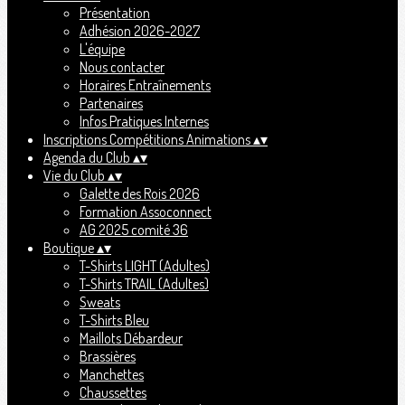
Présentation
Adhésion 2026-2027
L'équipe
Nous contacter
Horaires Entraînements
Partenaires
Infos Pratiques Internes
Inscriptions Compétitions Animations
▴
▾
Agenda du Club
▴
▾
Vie du Club
▴
▾
Galette des Rois 2026
Formation Assoconnect
AG 2025 comité 36
Boutique
▴
▾
T-Shirts LIGHT (Adultes)
T-Shirts TRAIL (Adultes)
Sweats
T-Shirts Bleu
Maillots Débardeur
Brassières
Manchettes
Chaussettes