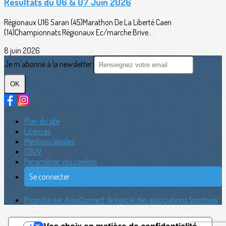
Résultats du 06 & 07 Juin 2026
Régionaux U16 Saran (45)Marathon De La Liberté Caen
(14)Championnats Régionaux Ec/marche Brive...
8 juin 2026
Je m'abonne à la newsletter
OK
Plan du site
Licences
Mentions légales
CGUV
Paramétrer vos cookies
Se connecter
Propulsé par AssoConnect, le logiciel des associations Sportives
Vos choix en matière de confidentialité