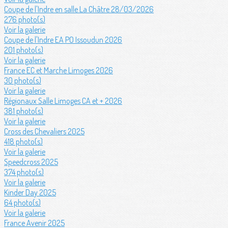
Coupe de l'Indre en salle La Châtre 28/03/2026
276 photo(s)
Voir la galerie
Coupe de l'Indre EA PO Issoudun 2026
201 photo(s)
Voir la galerie
France EC et Marche Limoges 2026
30 photo(s)
Voir la galerie
Régionaux Salle Limoges CA et + 2026
381 photo(s)
Voir la galerie
Cross des Chevaliers 2025
418 photo(s)
Voir la galerie
Speedcross 2025
374 photo(s)
Voir la galerie
Kinder Day 2025
64 photo(s)
Voir la galerie
France Avenir 2025