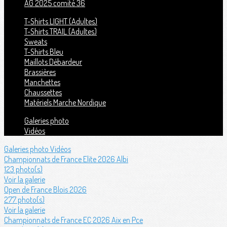
AG 2025 comité 36
T-Shirts LIGHT (Adultes)
T-Shirts TRAIL (Adultes)
Sweats
T-Shirts Bleu
Maillots Débardeur
Brassières
Manchettes
Chaussettes
Matériels Marche Nordique
Galeries photo
Vidéos
Galeries photo
Vidéos
Championnats de France Elite 2026 Albi
123 photo(s)
Voir la galerie
Open de France Blois 2026
277 photo(s)
Voir la galerie
Championnats de France EC 2026 Aix en Pce