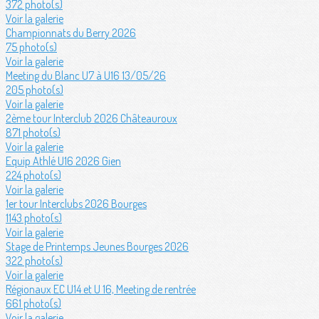
372 photo(s)
Voir la galerie
Championnats du Berry 2026
75 photo(s)
Voir la galerie
Meeting du Blanc U7 à U16 13/05/26
205 photo(s)
Voir la galerie
2ème tour Interclub 2026 Châteauroux
871 photo(s)
Voir la galerie
Equip Athlé U16 2026 Gien
224 photo(s)
Voir la galerie
1er tour Interclubs 2026 Bourges
1143 photo(s)
Voir la galerie
Stage de Printemps Jeunes Bourges 2026
322 photo(s)
Voir la galerie
Régionaux EC U14 et U 16, Meeting de rentrée
661 photo(s)
Voir la galerie