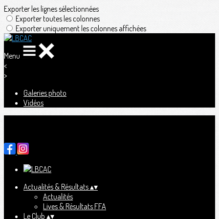
Exporter les lignes sélectionnées
Exporter toutes les colonnes
Exporter uniquement les colonnes affichées
Menu
<
>
Galeries photo
Vidéos
Ajoutez un logo, un bouton, des réseaux sociaux
Cliquez pour éditer
Actualités & Résultats
▴
▾
Actualités
Lives & Résultats FFA
Le Club
▴
▾