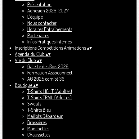
Présentation
Adhésion 2026-2027
L'équipe
Nous contacter
Horaires Entraînements
Partenaires
Infos Pratiques Internes
Inscriptions Compétitions Animations
▴
▾
Agenda du Club
▴
▾
Vie du Club
▴
▾
Galette des Rois 2026
Formation Assoconnect
AG 2025 comité 36
Boutique
▴
▾
T-Shirts LIGHT (Adultes)
T-Shirts TRAIL (Adultes)
Sweats
T-Shirts Bleu
Maillots Débardeur
Brassières
Manchettes
Chaussettes