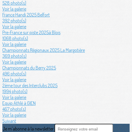
528 photo(s)
Voir la galerie
France Handi 2025 Belfort
392 photo(s)
Voir la galerie
Pre-France sur piste 2025à Blois
1068 photo(s)
Voir la galerie
Championnats Régionaux 2025 La Margotière
369 photo(s)
Voir la galerie
Championnats du Berry 2025
496 photo(s)
Voir la galerie
2ème tour des Interclubs 2025
1994 photo(s)
Voir la galerie
Equip Athlé à GIEN
467 photo(s)
Voir la galerie
Suivant
Je m'abonne à la newsletter