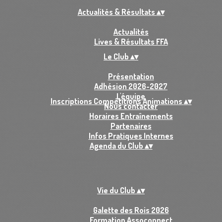
Actualités & Résultats
▴
▾
Actualités
Lives & Résultats FFA
Le Club
▴
▾
Présentation
Adhésion 2026-2027
L'équipe
Inscriptions Compétitions Animations
▴
▾
Nous contacter
Horaires Entraînements
Partenaires
Infos Pratiques Internes
Agenda du Club
▴
▾
Vie du Club
▴
▾
Galette des Rois 2026
Formation Assoconnect