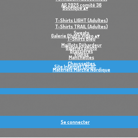
AG 2025 comité 36
Boutique
▴
▾
T-Shirts LIGHT (Adultes)
T-Shirts TRAIL (Adultes)
Sweats
Galerie Photo Vidéo
▴
▾
T-Shirts Bleu
Maillots Débardeur
Galeries photo
Brassières
Vidéos
Manchettes
Chaussettes
Site Internet LBCAC
Matériels Marche Nordique
Se connecter