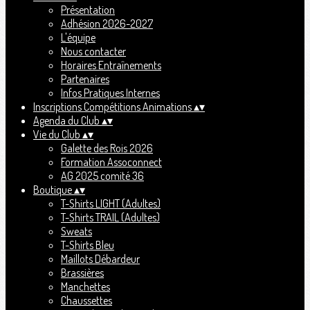
Présentation
Adhésion 2026-2027
L'équipe
Nous contacter
Horaires Entraînements
Partenaires
Infos Pratiques Internes
Inscriptions Compétitions Animations
▴
▾
Agenda du Club
▴
▾
Vie du Club
▴
▾
Galette des Rois 2026
Formation Assoconnect
AG 2025 comité 36
Boutique
▴
▾
T-Shirts LIGHT (Adultes)
T-Shirts TRAIL (Adultes)
Sweats
T-Shirts Bleu
Maillots Débardeur
Brassières
Manchettes
Chaussettes