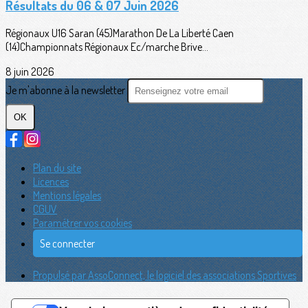
Résultats du 06 & 07 Juin 2026
Régionaux U16 Saran (45)Marathon De La Liberté Caen
(14)Championnats Régionaux Ec/marche Brive...
8 juin 2026
Je m'abonne à la newsletter
OK
Plan du site
Licences
Mentions légales
CGUV
Paramétrer vos cookies
Se connecter
Propulsé par AssoConnect, le logiciel des associations Sportives