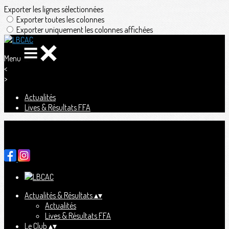
Exporter les lignes sélectionnées
Exporter toutes les colonnes
Exporter uniquement les colonnes affichées
Menu
<
>
Actualités
Lives & Résultats FFA
Ajoutez un logo, un bouton, des réseaux sociaux
Cliquez pour éditer
Actualités & Résultats
▴
▾
Actualités
Lives & Résultats FFA
Le Club
▴
▾