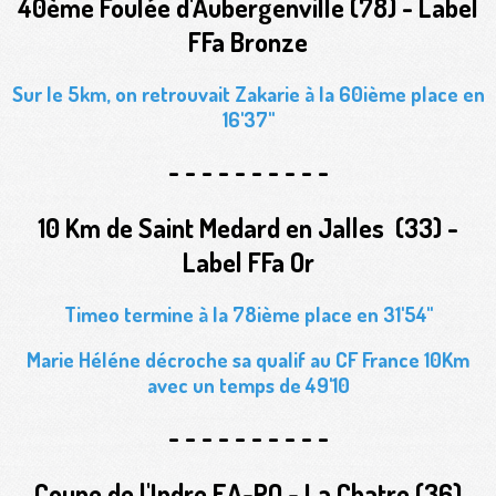
40ème Foulée d'Aubergenville (78) - Label
FFa Bronze
Sur le 5km, on retrouvait
Zakarie à la 60ième place en
16'37''
- - - - - - - - - -
10 Km de Saint Medard en Jalles (33) -
Label FFa Or
Timeo termine à la 78ième place en 31'54''
Marie Héléne décroche sa qualif au CF France 10Km
avec un temps de
49'10
- - - - - - - - - -
Coupe de l'Indre EA-PO - La Chatre (36)