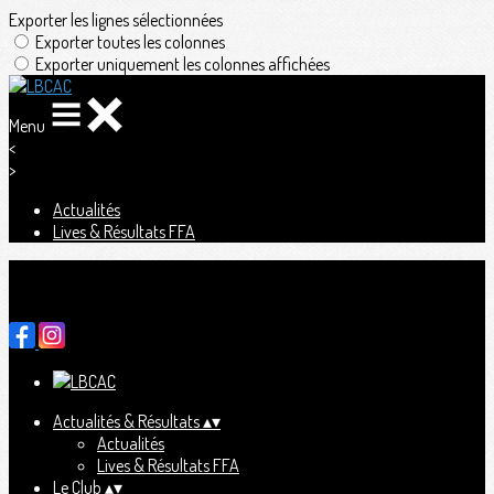
Exporter les lignes sélectionnées
Exporter toutes les colonnes
Exporter uniquement les colonnes affichées
Menu
<
>
Actualités
Lives & Résultats FFA
Ajoutez un logo, un bouton, des réseaux sociaux
Cliquez pour éditer
Actualités & Résultats
▴
▾
Actualités
Lives & Résultats FFA
Le Club
▴
▾