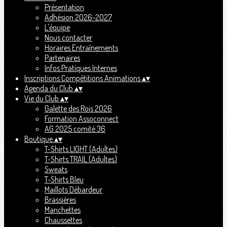
Présentation
Adhésion 2026-2027
L'équipe
Nous contacter
Horaires Entraînements
Partenaires
Infos Pratiques Internes
Inscriptions Compétitions Animations
▴
▾
Agenda du Club
▴
▾
Vie du Club
▴
▾
Galette des Rois 2026
Formation Assoconnect
AG 2025 comité 36
Boutique
▴
▾
T-Shirts LIGHT (Adultes)
T-Shirts TRAIL (Adultes)
Sweats
T-Shirts Bleu
Maillots Débardeur
Brassières
Manchettes
Chaussettes