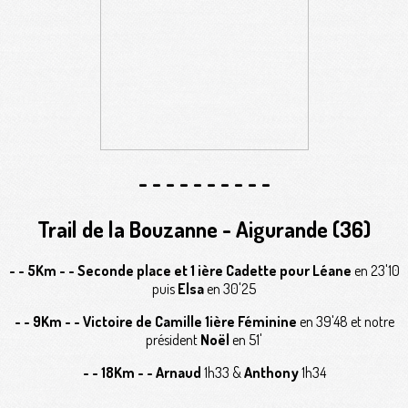
- - - - - - - - - -
Trail de la Bouzanne - Aigurande (36)
- - 5Km - -
Seconde place et 1 ière Cadette pour Léane
en 23'10
puis
Elsa
en 30'25
- - 9Km - -
Victoire de Camille 1ière Féminine
en 39'48 et notre
président
Noël
en 51'
- - 18Km - -
Arnaud
1h33 &
Anthony
1h34